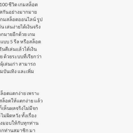
100 ชีวิต เกมสล็อต
ผัสกันอย่างมากมาย
มเกมสล็อตออนไลน์ รูป
เล่นง่ายได้เงินจริง
มากมายอีกด้วย เกม
แบบ 5 รีล หรือสล็อต
ตีเล่นแล้วได้เงิน
 ด้วยระบบที่เรียกว่า
ผุ้เล่นเก่า สามารถ
มบันเทิง และเพิ่ม
บสล็อตแตกง่าย เพราะ
ล็อตให้แตกง่าย แล้ว
็เห็นผลจริงไม่มีจก
ผิดหวัง ทั้งเรื่อง
่งมอบให้กับทุกท่าน
ีจากท่านสมาชิก มา