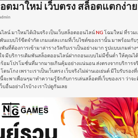
็อตมาใหม่ เว็บตรง สล็อตแตกง่าย
admin
ไลน์ มาใหม่ได้เงินจริง เป็นเว็บสล็อตออนไลน์
NG
โฉมใหม่ ที่รว
พันแบบไร้ขีดจำกัด เกมแต่ละเกมที่เว็บไซต์ของเรานั้น มาพร้อมกับ
ดิมพันที่ต้องการเข้ามาล่ารางวัลกับเราเป็นอย่างมาก รูปแบบเกมต่าง
นใจ มีบริการเดิมพันสล็อตออนไลน์ฝากถอนแบบไม่มีขั้นต่ำ ให้คุณได
 พร้อมโปรโมชั่นที่มากมายเกินคุ้มอย่างแน่นอน ส่งตรงจากบริการจร
โดนโกง เพราะเราเป็นเว็บตรง เว็บจริงไม่ผ่านเอเย่นต์ มีใบรับรอง
วันนี้จะพาเพื่อนๆมาทำความรู้จักกับการเล่นสล็อตที่เว็บของเรา ว่าจะ
ว็บอื่นอย่างไรบ้าง เราไปดูกันเลย