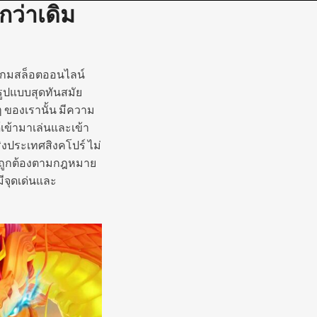
กว่าเดิม
มเกมสล็อตออนไลน์
รูปแบบสุดทันสมัย
ๆ ของเรานั้น มีความ
้เข้ามาเล่นและเข้า
ิงประเทศสิงคโปร์ ไม่
ที่ถูกต้องตามกฎหมาย
มีจุดเด่นและ