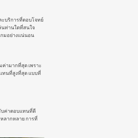
และบริการที่ตอบโจทย์
ล่นท่านใดที่สนใจ
งเกมอย่างแน่นอน
มค่ามากที่สุด เพราะ
ที่สูงที่สุด แบบที่
รับค่าตอบแทนที่ดี
ี่หลากหลาย การที่