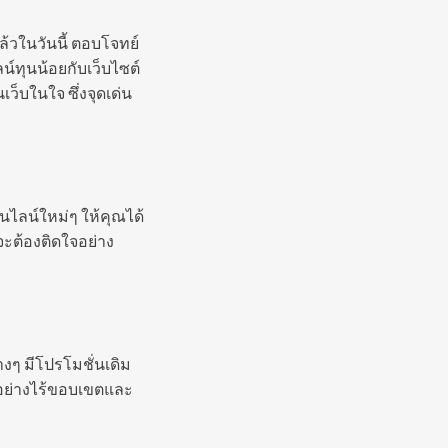
้วในวันนี้ ตอบโจทย์
์ทุนน้อยกับเว็บไซต์
ว็บในใจ ซึ่งจุดเด่น
ไลน์ใหม่ๆ ให้คุณได้
ะต้องติดใจอย่าง
งๆ มีโปรโมชั่นเดิม
อย่างไร้ขอบเขตและ