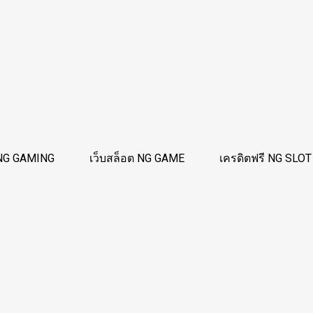
NG GAMING
เว็บสล็อต NG GAME
เครดิตฟรี NG SLOT