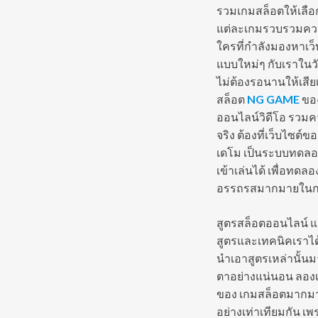
รวมเกมสล็อตให้เลือก
แต่ละเกมรวบรวมความ
ใครที่กำลังมองหาเว็
แบบใหม่ๆ กับเราในวั
ไม่ต้องรอนานให้เสีย
สล็อต
NG GAME
ของ
ออนไลน์วิดีโอ รวมคว
จริง ต้องที่เว็บไซต์
เดโม เป็นระบบทดลองเล
เข้าเล่นได้ เพื่อทดล
อรรถรสมากมายในกา
สูตรสล็อตออนไลน์ แล
สูตรและเทคนิคเราได
นำเอาสูตรเหล่านั้นม
ตาอย่างแน่นอน ลองเข้
ของ เกมสล็อตมากมาย 
อย่างเท่าเทียมกัน เ