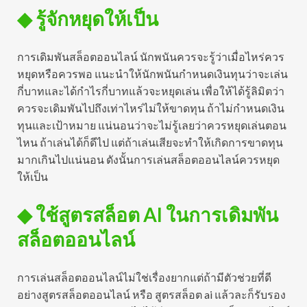
◆ รู
้จักหยุดให้เป็น
การเดิมพันสล็อตออนไลน์ นักพนันควรจะรู้ว่าเมื่อไหร่ควร
หยุดหรือควรพอ แนะนำให้นักพนันกำหนดเงินทุนว่าจะเล่น
กี่บาทและได้กำไรกี่บาทแล้วจะหยุดเล่น เพื่อให้ได้รู้ลิมิตว่า
ควรจะเดิมพันไปถึงเท่าไหร่ไม่ให้ขาดทุน ถ้าไม่กำหนดเงิน
ทุนและเป้าหมาย แน่นอนว่าจะไม่รู้เลยว่าควรหยุดเล่นตอน
ไหน ถ้าเล่นได้ก็ดีไป แต่ถ้าเล่นเสียจะทำให้เกิดการขาดทุน
มากเกินไปแน่นอน ดังนั้นการเล่นสล็อตออนไลน์ควรหยุด
ให้เป็น
◆
ใช้สูตรสล็อต AI ในการเดิมพัน
สล็อตออนไลน์
การเล่นสล็อตออนไลน์ไม่ใช่เรื่องยากแต่ถ้ามีตัวช่วยที่ดี
อย่างสูตรสล็อตออนไลน์ หรือ สูตรสล็อต ai แล้วละก็รับรอง