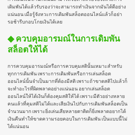
เดิมพันได้แล้วรับรองว่าจะสามารถทำเงินจากมันได้ดีอย่าง
แน่นอน เมื่อรู้จังหวะการเดิมพันสล็อตออนไลน์แล้วก็อย่า
รอช้ารีบกอบโกยเงินได้เลย
◆
ควบคุมอารมณ์ในการเดิมพัน
สล็อตให้ได้
การควบคุมอารมณ์หรือการควบคุมสตินั้นเหมาะสำหรับ
ทุกการเดิมพัน เพราะการเดิมพันหรือการเล่นสล็อต
ออนไลน์นั้นจำเป็นมากที่ต้องมีสติ เพราะถ้าขาดสติไปแล้วก็
จะทำอะไรที่ผิดพลาดอย่างแน่นอน อยากเล่นสล็อต
ออนไลน์ให้ได้เงินก็ต้องคุมสติให้ได้ เพราะมีตัวอย่างหลาย
คนแล้วที่คุมสติไม่ได้และเสียเงินไปกับการเดิมพันสล็อตเป็น
จำนวนมาก เพราะยิ่งเล่นเสียหลายตาติดก็ยิ่งพลาดอยากได้
เงินคืนทำให้ขาดความรอยคอบในการเดิมพัน เป็นแบบนี้ไม่
ได้แน่นอน