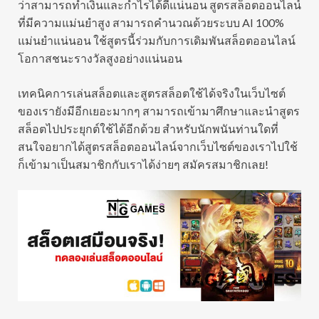
ว่าสามารถทำเงินและกำไรได้ดีแน่นอน สูตรสล็อตออนไลน์
ที่มีความแม่นยำสูง สามารถคำนวณด้วยระบบ AI 100%
แม่นยำแน่นอน ใช้สูตรนี้ร่วมกับการเดิมพันสล็อตออนไลน์
โอกาสชนะรางวัลสูงอย่างแน่นอน
เทคนิคการเล่นสล็อตและสูตรสล็อตใช้ได้จริงในเว็บไซต์
ของเรายังมีอีกเยอะมากๆ สามารถเข้ามาศึกษาและนำสูตร
สล็อตไปประยุกต์ใช้ได้อีกด้วย สำหรับนักพนันท่านใดที่
สนใจอยากได้สูตรสล็อตออนไลน์จากเว็บไซต์ของเราไปใช้
ก็เข้ามาเป็นสมาชิกกับเราได้ง่ายๆ สมัครสมาชิกเลย!