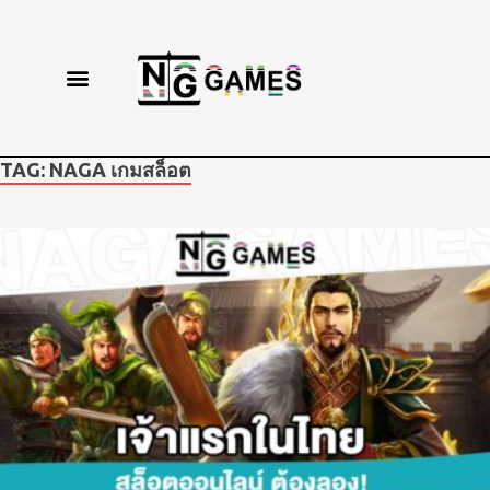
TAG:
NAGA เกมสล็อต