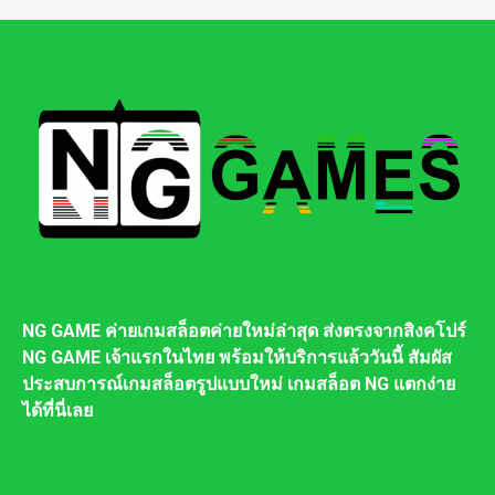
NG GAME ค่ายเกมสล็อตค่ายใหม่ล่าสุด ส่งตรงจากสิงคโปร์
NG
GAME เจ้าแรกในไทย พร้อมให้บริการแล้ววันนี้ สัมผัส
ประสบการณ์เกมสล็อตรูปแบบใหม่ เกมสล็อต NG แตกง่าย
ได้ที่นี่เลย