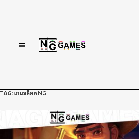
TAG:
เกมสล็อต NG