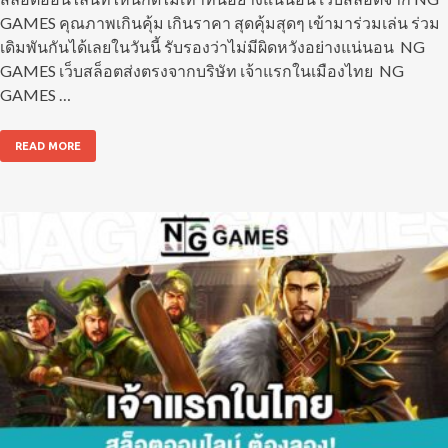
GAMES คุณภาพเกินคุ้ม เกินราคา สุดคุ้มสุดๆ เข้ามาร่วมเล่น ร่วม
เดิมพันกันได้เลยในวันนี้ รับรองว่าไม่มีผิดหวังอย่างแน่นอน NG
GAMES เว็บสล็อตส่งตรงจากบริษัท เจ้าแรกในเมืองไทย NG
GAMES …
READ MORE