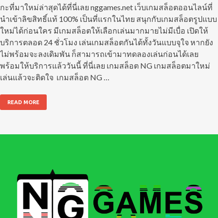
กะที่มาใหม่ล่าสุดได้ที่นี่เลย nggames.net เว็บเกมสล็อตออนไลน์ที่
นำเข้าลิขสิทธิ์แท้ 100% เป็นที่แรกในไทย สนุกกับเกมสล็อตรูปแบบ
ใหม่ได้ก่อนใคร มีเกมสล็อตให้เลือกเล่นมากมายไม่มีเบื่อ เปิดให้
บริการตลอด 24 ชั่วโมง เล่นเกมสล็อตกันได้ทั้งวันแบบจุใจ หากยัง
ไม่พร้อมจะลงเดิมพัน ก็สามารถเข้ามาทดลองเล่นก่อนได้เลย
พร้อมให้บริการแล้ววันนี้ ที่นี่เลย เกมสล็อต NG เกมสล็อตมาใหม่
เล่นแล้วจะติดใจ เกมสล็อต NG …
READ MORE