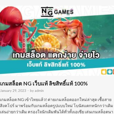
เกมสล็อต NG เว็บแท้ ลิขสิทธิ์แท้ 100%
January 29, 2023
-
by
admin
เกมสล็อต NG เข้าไทยแล้ว! ค่ายเกมสล็อตออกใหม่ล่าสุด เชื้อสาย
สิงคโปร์ มาพร้อมกับเกมสล็อตรูปแบบใหม่ โบนัสแตกหนักกว่าเดิม
เล่นง่ายกว่าเดิม ครองใจนักเดิมพันได้ทั่วทั้งเอเชีย เล่นเกมสล็อตนา