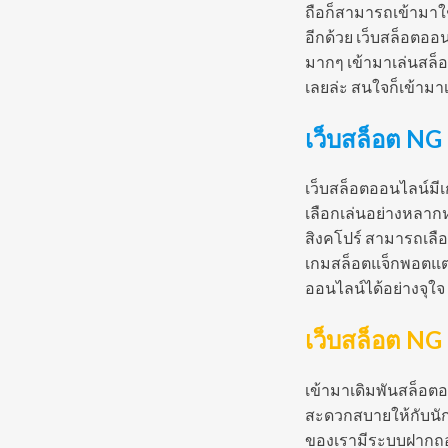
ถือก็สามารถเข้ามาใ
อีกด้วย เว็บสล็อตออ
มากๆ เข้ามาเล่นสล
เลยล่ะ สนใจก็เข้ามา
เว็บสล็อต NG 
เว็บสล็อตออนไลน์มี
เลือกเล่นอย่างหลาก
สิงคโปร์ สามารถเลือกเ
เกมสล็อตแจ็กพอตแตกง
ออนไลน์ได้อย่างจุใจ
เว็บสล็อต NG
เข้ามาเดิมพันสล็อตอ
สะดวกสบายให้กับนักพนั
ของเรามีระบบฝากถอ