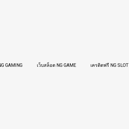
NG GAMING
เว็บสล็อต NG GAME
เครดิตฟรี NG SLOT