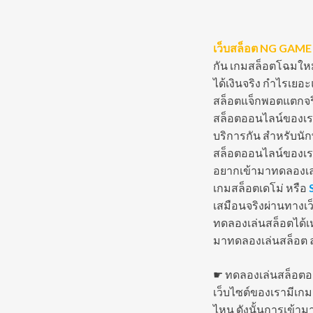
เว็บสล็อต NG GAME
กัน เกมสล็อตโฉมใหม่
ได้เงินจริง กำไรเยอ
สล็อตแจ็กพอตแตกจริง
สล็อตออนไลน์ของเราไ
บริการกัน สำหรับนัก
สล็อตออนไลน์ของเรา
อยากเข้ามาทดลองเล่น
เกมสล็อตเดโม่ หรือ
เสมือนจริงผ่านทางเว็
ทดลองเล่นสล็อตได้เห
มาทดลองเล่นสล็อต ล
☛ ทดลองเล่นสล็อตออน
เว็บไซต์ของเรามีเก
ไหน ดังนั้นการเข้า