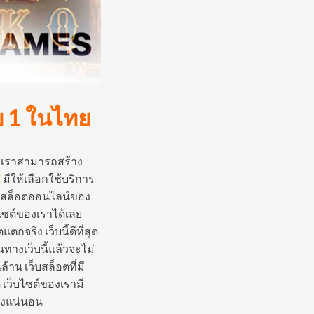
บ 1 ในไทย
องเราสามารถสร้าง
E
มีให้เลือกใช้บริการ
ว็บสล็อตออนไลน์ของ
ซต์ของเราได้เลย
จริง เว็บนี้ดีที่สุด
นทางเว็บนี้แล้วจะไม่
้าน เว็บสล็อตที่มี
ด เว็บไซต์ของเรามี
่างแน่นอน