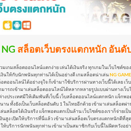
ต NG
สล็อตเว็บตรงแตกหนัก อันดั
วมเกมสล็อตออนไลน์แตกง่าย เล่นได้เงินจริง ทุกเกมในเว็บไซต์ข
ให้กับนักพนันทุกท่านได้เป็นอย่างดี เกมสล็อตน่าเล่น
NG GAM
ตออนไลน์ได้อย่างจุใจ ก็เข้ามาใช้บริการผ่านทางเว็บนี้ได้เลย เ
ามารถเข้ามาเล่นสล็อตออนไลน์ได้หลากหลายรูปแบบผ่านทางเว็บไ
งประเทศมีให้เดิมพันที่เว็บนี้ เว็บสล็อตออนไลน์แตกหนัก แจ็กพอตแตก
นาน ทั้งยังเป็นเว็บสล็อตอันดับ 1 ในไทยอีกด้วย เข้ามาเล่นสล็อตผ่า
ล่นสล็อตได้เงินจริง แจ็กพอตแตกเป็นล้าน เว็บไซต์ของเราก็จ่ายเป็นล
สูง เปิดให้บริการที่นี่แล้ว เข้ามาเล่นสล็อตเว็บตรงแตกหนักดีที่สุ
ให้บริการนักพนันทุกท่าน เข้ามาเป็นสมาชิกกับเว็บนี้ไม่ผิดหวังอย