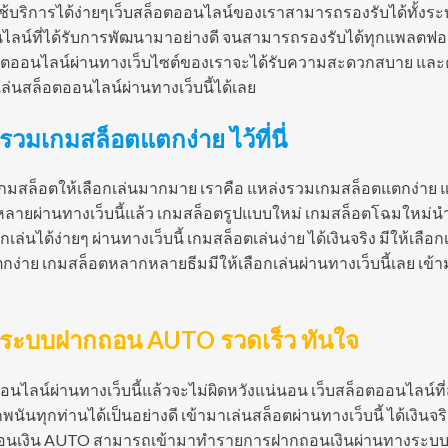
ช้บริการได้ง่ายๆเว็บสล็อตออนไลน์ของเราสามารถรองรับได้ทั้งระ
นไลน์ที่ได้รับการพัฒนามาอย่างดี จนสามารถรองรับได้ทุกแพลตฟอร
็อตออนไลน์ผ่านทางเว็บไซต์ของเราจะได้รับความสะดวกสบาย แล
เล่นสล็อตออนไลน์ผ่านทางเว็บนี้ได้เลย
รวมเกมสล็อตแตกง่าย ไว้ที่นี่
เกมสล็อตให้เลือกเล่นมากมาย เราคือ แหล่งรวมเกมสล็อตแตกง่าย แ
หลายผ่านทางเว็บนี้แล้ว เกมสล็อตรูปแบบใหม่ เกมสล็อตโฉมใหม่
ล่นได้ง่ายๆ ผ่านทางเว็บนี้ เกมสล็อตเล่นง่าย ได้เงินจริง มีให้เลือก
่าย เกมสล็อตหลากหลายธีมมีให้เลือกเล่นผ่านทางเว็บนี้เลย เข้า
 ระบบฝากถอน AUTO รวดเร็ว ทันใจ
อนไลน์ผ่านทางเว็บนี้แล้วจะไม่ผิดหวังแน่นอน เว็บสล็อตออนไลน์
นทุกท่านได้เป็นอย่างดี เข้ามาเล่นสล็อตผ่านทางเว็บนี้ ได้เงินจริง 
นเงิน AUTO สามารถเข้ามาทำรายการฝากถอนเงินผ่านทางระบบอัต