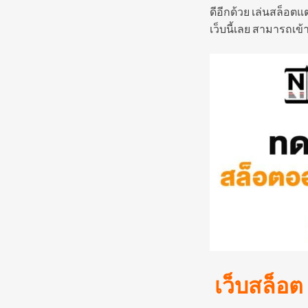
ดีอีกด้วย เล่นสล็อตแ
เว็บนี้เลย สามารถเข
เว็บสล็อ