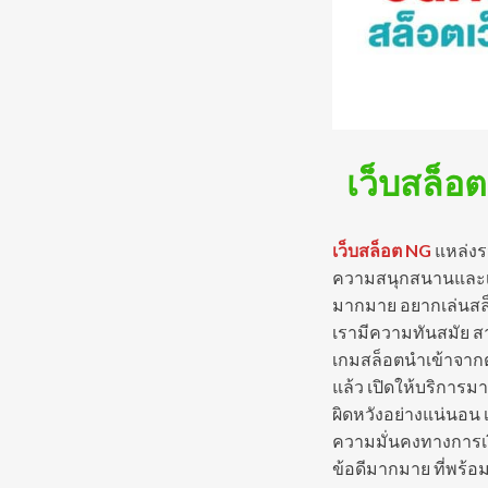
เว็บสล็อ
เว็บสล็อต NG
แหล่งร
ความสนุกสนานและเงิน
มากมาย อยากเล่นสล็อ
เรามีความทันสมัย ส
เกมสล็อตนำเข้าจากต่า
แล้ว เปิดให้บริการมา
ผิดหวังอย่างแน่นอน เ
ความมั่นคงทางการเงิน
ข้อดีมากมาย ที่พร้อม