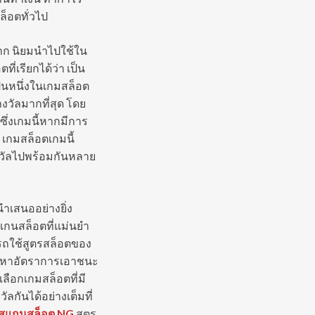
็อตทั่วไป
มาก นิยมนำไปใช้ใน
่เรียกได้ว่า เป็น
็นหนึ่งในเกมสล็อต
งวัลมากที่สุด โดย
ซึ่งเกมนี้หากมีการ
 เกมสล็อตเกมนี้
างวัลไปพร้อมกันหลาย
นำเสนออย่างยิ่ง
กนสล็อตที่แม่นยำ
ารถใช้สูตรสล็อตของ
วณหาอัตราการเอาชนะ
ลือกเกมสล็อตที่มี
กันได้อย่างเต็มที่
สแกนสล็อต NG
สูตร