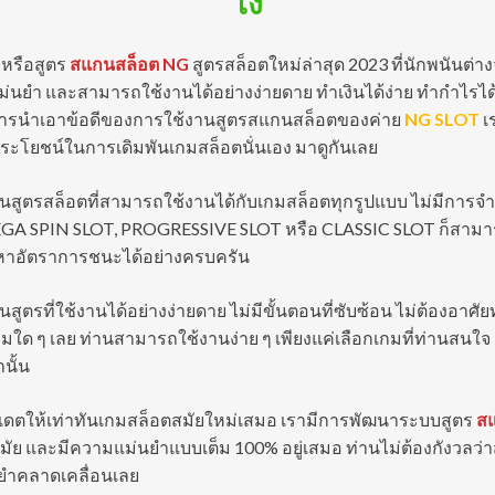
ไ
ง
หรือสูตร
สแกนสล็อต NG
สูตรสล็อตใหม่ล่าสุด 2023 ที่นักพนันต่า
ม่นยำ และสามารถใช้งานได้อย่างง่ายดาย ทำเงินได้ง่าย ทำกำไรได้เ
ีการนำเอาข้อดีของการใช้งานสูตรสแกนสล็อตของค่าย
NG SLOT
เ
็นประโยชน์ในการเดิมพันเกมสล็อตนั่นเอง มาดูกันเลย
็นสูตรสล็อตที่สามารถใช้งานได้กับเกมสล็อตทุกรูปแบบ ไม่มีการจำก
A SPIN SLOT, PROGRESSIVE SLOT หรือ CLASSIC SLOT ก็สาม
หาอัตราการชนะได้อย่างครบครัน
็นสูตรที่ใช้งานได้อย่างง่ายดาย ไม่มีขั้นตอนที่ซับซ้อน ไม่ต้องอาศ
มใด ๆ เลย ท่านสามารถใช้งานง่าย ๆ เพียงแค่เลือกเกมที่ท่านสน
นั้น
ัปเดตให้เท่าทันเกมสล็อตสมัยใหม่เสมอ เรามีการพัฒนาระบบสูตร
ส
ัย และมีความแม่นยำแบบเต็ม 100% อยู่เสมอ ท่านไม่ต้องกังวลว่า
ำคลาดเคลื่อนเลย