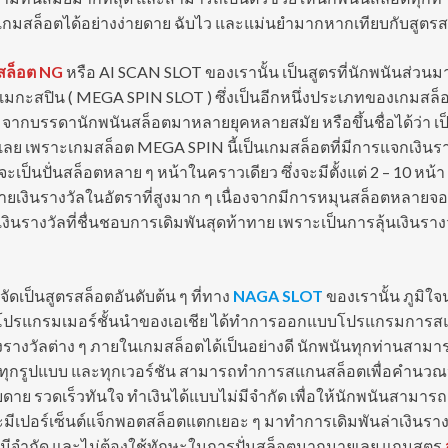
สล็อตได้อย่างง่ายดาย ฉับไว และแม่นยำมากหากเทียบกับสูตรสล
ล็อต NG
หรือ AI SCAN SLOT ของเรานั้น เป็นสูตรที่นักพนันส่วน
มกะสปิน ( MEGA SPIN SLOT ) ซึ่งเป็นอีกหนึ่งประเภทของเกมสล็อตที
มจากบรรดานักพนันสล็อตมาหลายยุคหลายสมัย หรือขึ้นชื่อได้ว่า เป
ลย เพราะเกมสล็อต MEGA SPIN นี้เป็นเกมสล็อตที่มีการแจกเงินรา
็นปั่นสล็อตหลาย ๆ หน้าในคราวเดียว ซึ่งจะมีตั้งแต่ 2 – 10 หน้า 
ยเงินรางวัลในอัตราที่สูงมาก ๆ เนื่องจากมีการหมุนสล็อตหลายจอ
เงินรางวัลที่ชื่นชอบการเดิมพันสุดท้าทาย เพราะเป็นการลุ้นเงินร
จัดเป็นสูตรสล็อตอันดับต้น ๆ ที่ทาง
NAGA SLOT
ของเรานั้น ภูมิใจ
างโปรแกรมเมอร์ชั้นนำของเอเชีย ได้ทำการออกแบบโปรแกรมการสแ
าถึงรางวัลต่าง ๆ ภายในเกมสล็อตได้เป็นอย่างดี นักพนันทุกท่านสาม
็อตทุกรูปแบบ และทุกเวอร์ชัน สามารถทำการสแกนสล็อตเพื่อคำน
ยดาย รวดเร็วทันใจ ทำเงินได้แบบไม่มีจำกัด เพื่อให้นักพนันสามารถเ
ีเปอร์เซ็นต์แจ็กพอตสล็อตแตกเยอะ ๆ มาทำการเดิมพันล่าเงินรางวัล
ม่มีจำกัด และไม่ต้องใช้ทักษะในการปั่นสล็อตมากมายเลย แถมสูตร