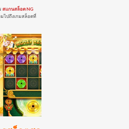
ตร
สแกนสล็อต NG
วมไปถึงเกมสล็อตที่