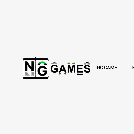
NG GAME