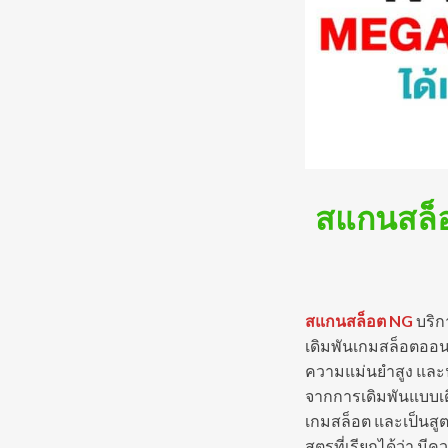
สแกนสล็
สแกนสล็อต NG
บริก
เดิมพันเกมสล็อตออ
ความแม่นยำสูง และน
จากการเดิมพันแบบเด
เกมสล็อต และเป็นสู
สูตรที่เรียกได้ว่า 