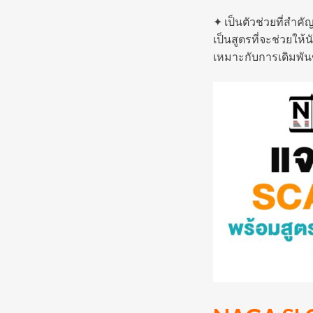
✦ เป็นตัวช่วยที่สำคั
เป็นสูตรที่จะช่วยให
เหมาะกับการเดิมพันข